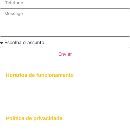
Enviar
Horários de funcionamento
Seg a sex: 7h às 21h
Sábados: 7h às 12h
R. Maracaju, 898 – Centro
Campo Grande – MS, 79002-212
Política de privacidade
Leia mais