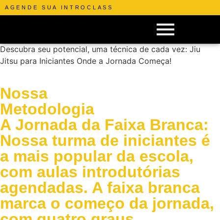
AGENDE SUA INTROCLASS
Jiu Jitsu para
Iniciantes
Descubra seu potencial, uma técnica de cada vez: Jiu
Jitsu para Iniciantes Onde a Jornada Começa!
Nossa
Metodologia
A Jornada da Faixa Branca:
Nossa turma de iniciantes é
a mais popular da escola,
com aulas introdutórias
agendadas. A faixa branca
marca o começo da jornada,
com quatro graus